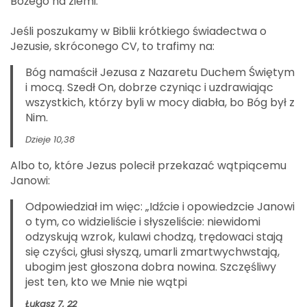
Bożego na ziemi.
Jeśli poszukamy w Biblii krótkiego świadectwa o
Jezusie, skróconego CV, to trafimy na:
Bóg namaścił Jezusa z Nazaretu Duchem Świętym
i mocą. Szedł On, dobrze czyniąc i uzdrawiając
wszystkich, którzy byli w mocy diabła, bo Bóg był z
Nim.
Dzieje 10,38
Albo to, które Jezus polecił przekazać wątpiącemu
Janowi:
Odpowiedział im więc: „Idźcie i opowiedzcie Janowi
o tym, co widzieliście i słyszeliście: niewidomi
odzyskują wzrok, kulawi chodzą, trędowaci stają
się czyści, głusi słyszą, umarli zmartwychwstają,
ubogim jest głoszona dobra nowina. Szczęśliwy
jest ten, kto we Mnie nie wątpi
Łukasz 7, 22