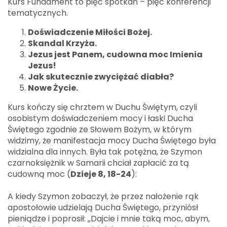
Kurs Fundament to pięć spotkań – pięć konferencji
tematycznych.
Doświadczenie Miłości Bożej.
Skandal Krzyża.
Jezus jest Panem, cudowna moc Imienia
Jezus!
Jak skutecznie zwyciężać diabła?
Nowe Życie.
Kurs kończy się chrztem w Duchu Świętym, czyli
osobistym doświadczeniem mocy i łaski Ducha
Świętego zgodnie ze Słowem Bożym, w którym
widzimy, że manifestacja mocy Ducha Świętego była
widzialna dla innych. Była tak potężna, że Szymon
czarnoksiężnik w Samarii chciał zapłacić za tą
cudowną moc (
Dzieje 8, 18-24
):
A kiedy Szymon zobaczył, że przez nałożenie rąk
apostołowie udzielają Ducha Świętego, przyniósł
pieniądze i poprosił: „Dajcie i mnie taką moc, abym,