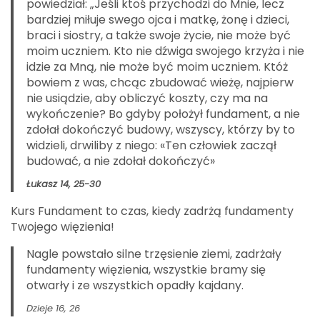
powiedział: „Jeśli ktoś przychodzi do Mnie, lecz
bardziej miłuje swego ojca i matkę, żonę i dzieci,
braci i siostry, a także swoje życie, nie może być
moim uczniem. Kto nie dźwiga swojego krzyża i nie
idzie za Mną, nie może być moim uczniem. Któż
bowiem z was, chcąc zbudować wieżę, najpierw
nie usiądzie, aby obliczyć koszty, czy ma na
wykończenie? Bo gdyby położył fundament, a nie
zdołał dokończyć budowy, wszyscy, którzy by to
widzieli, drwiliby z niego: «Ten człowiek zaczął
budować, a nie zdołał dokończyć»
Łukasz 14, 25-30
Kurs Fundament to czas, kiedy zadrżą fundamenty
Twojego więzienia!
Nagle powstało silne trzęsienie ziemi, zadrżały
fundamenty więzienia, wszystkie bramy się
otwarły i ze wszystkich opadły kajdany.
Dzieje 16, 26