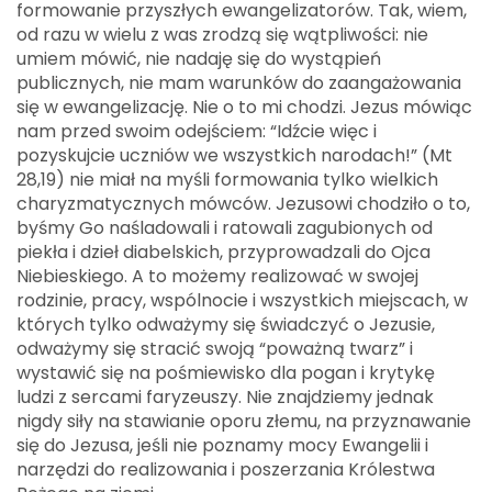
formowanie przyszłych ewangelizatorów. Tak, wiem,
od razu w wielu z was zrodzą się wątpliwości: nie
umiem mówić, nie nadaję się do wystąpień
publicznych, nie mam warunków do zaangażowania
się w ewangelizację. Nie o to mi chodzi. Jezus mówiąc
nam przed swoim odejściem: “Idźcie więc i
pozyskujcie uczniów we wszystkich narodach!” (Mt
28,19) nie miał na myśli formowania tylko wielkich
charyzmatycznych mówców. Jezusowi chodziło o to,
byśmy Go naśladowali i ratowali zagubionych od
piekła i dzieł diabelskich, przyprowadzali do Ojca
Niebieskiego. A to możemy realizować w swojej
rodzinie, pracy, wspólnocie i wszystkich miejscach, w
których tylko odważymy się świadczyć o Jezusie,
odważymy się stracić swoją “poważną twarz” i
wystawić się na pośmiewisko dla pogan i krytykę
ludzi z sercami faryzeuszy. Nie znajdziemy jednak
nigdy siły na stawianie oporu złemu, na przyznawanie
się do Jezusa, jeśli nie poznamy mocy Ewangelii i
narzędzi do realizowania i poszerzania Królestwa