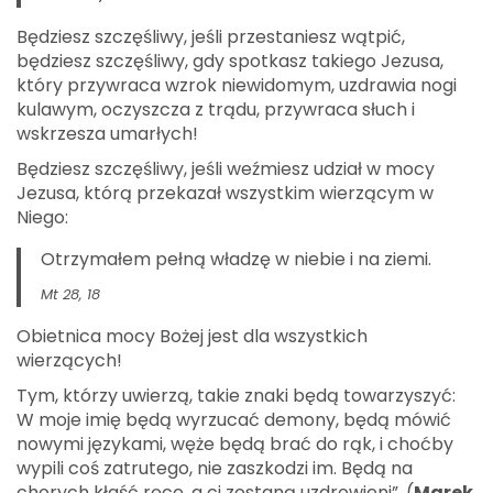
Będziesz szczęśliwy, jeśli przestaniesz wątpić,
będziesz szczęśliwy, gdy spotkasz takiego Jezusa,
który przywraca wzrok niewidomym, uzdrawia nogi
kulawym, oczyszcza z trądu, przywraca słuch i
wskrzesza umarłych!
Będziesz szczęśliwy, jeśli weźmiesz udział w mocy
Jezusa, którą przekazał wszystkim wierzącym w
Niego:
Otrzymałem pełną władzę w niebie i na ziemi.
Mt 28, 18
Obietnica mocy Bożej jest dla wszystkich
wierzących!
Tym, którzy uwierzą, takie znaki będą towarzyszyć:
W moje imię będą wyrzucać demony, będą mówić
nowymi językami, węże będą brać do rąk, i choćby
wypili coś zatrutego, nie zaszkodzi im. Będą na
chorych kłaść ręce, a ci zostaną uzdrowieni”. (
Marek