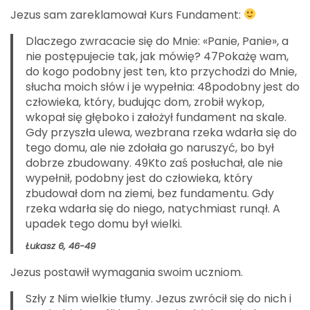
Jezus sam zareklamował Kurs Fundament:
Dlaczego zwracacie się do Mnie: «Panie, Panie», a
nie postępujecie tak, jak mówię? 47Pokażę wam,
do kogo podobny jest ten, kto przychodzi do Mnie,
słucha moich słów i je wypełnia: 48podobny jest do
człowieka, który, budując dom, zrobił wykop,
wkopał się głęboko i założył fundament na skale.
Gdy przyszła ulewa, wezbrana rzeka wdarła się do
tego domu, ale nie zdołała go naruszyć, bo był
dobrze zbudowany. 49Kto zaś posłuchał, ale nie
wypełnił, podobny jest do człowieka, który
zbudował dom na ziemi, bez fundamentu. Gdy
rzeka wdarła się do niego, natychmiast runął. A
upadek tego domu był wielki.
Łukasz 6, 46-49
Jezus postawił wymagania swoim uczniom.
Szły z Nim wielkie tłumy. Jezus zwrócił się do nich i