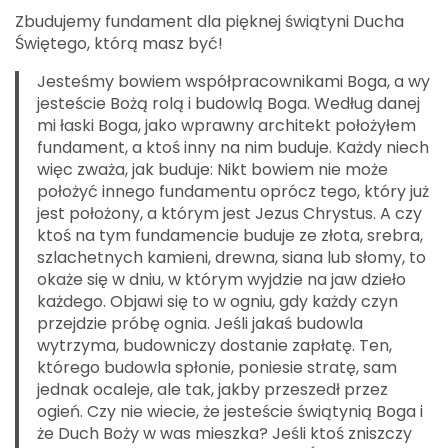
Zbudujemy fundament dla pięknej świątyni Ducha
Świętego, którą masz być!
Jesteśmy bowiem współpracownikami Boga, a wy
jesteście Bożą rolą i budowlą Boga. Według danej
mi łaski Boga, jako wprawny architekt położyłem
fundament, a ktoś inny na nim buduje. Każdy niech
więc zważa, jak buduje: Nikt bowiem nie może
położyć innego fundamentu oprócz tego, który już
jest położony, a którym jest Jezus Chrystus. A czy
ktoś na tym fundamencie buduje ze złota, srebra,
szlachetnych kamieni, drewna, siana lub słomy, to
okaże się w dniu, w którym wyjdzie na jaw dzieło
każdego. Objawi się to w ogniu, gdy każdy czyn
przejdzie próbę ognia. Jeśli jakaś budowla
wytrzyma, budowniczy dostanie zapłatę. Ten,
którego budowla spłonie, poniesie stratę, sam
jednak ocaleje, ale tak, jakby przeszedł przez
ogień. Czy nie wiecie, że jesteście świątynią Boga i
że Duch Boży w was mieszka? Jeśli ktoś zniszczy