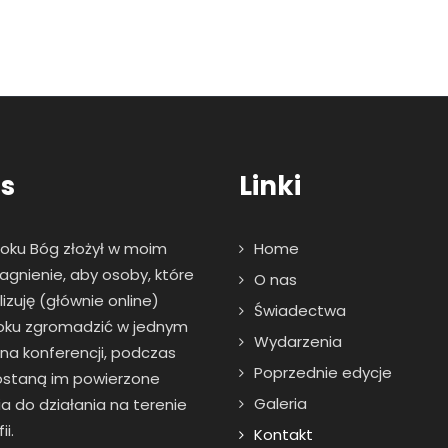
s
Linki
roku Bóg złożył w moim
Home
agnienie, aby osoby, które
O nas
zuję (głównie online)
Świadectwa
oku zgromadzić w jednym
Wydarzenia
 na konferencji, podczas
Poprzednie edycje
zostaną im powierzone
Galeria
a do działania na terenie
ii.
Kontakt