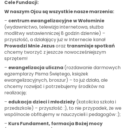
Cele Fundacji:
W naszym Ojcu są wszystkie nasze marzenia:
–
centrum ewangelizacyjne
w Wołominie
(wydawnictwo, telewizja internetowa, służba
modlitwy wstawienniczej 8 godzin dziennie) –
przyszłość, a działający już w Internecie kanał
Prowadzi Mnie Jezus
oraz
transmisje spotkań
chcemy tworzyć z jeszcze nowocześniejszym
sprzętem!
–
ewangelizacja uliczna
(rozdawanie darmowych
egzemplarzy Pisma Świętego, książek
ewangelizacyjnych, broszur) – to już działa, ale
chcemy rozwijać i potrzebujemy środków na
realizację;
–
edukacja dzieci i młodzieży
(katolicka szkoła i
przedszkole) – przyszłość :), to nie przypadek, że we
wspólnocie obfitujemy w nauczycieli i pedagogów :);
–
Kurs Fundament, formacja Bożej mocy