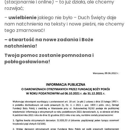
(stacjonarnie i online) – to już działa, ale chcemy
rozwijać;
–
uwielbienie
jakiego nie było – Duch Święty daje
nam natchnienia na teksty i nowe pieśni, nie chcemy
tego zmarnować!
– otwartość na nowe zadania i Boże
natchnienia!
Twoja pomoc zostanie pomnożona i
pobłogosławiona!