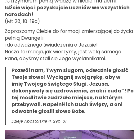
„Otrzymałem pełną władzę w niebie i na ziemi.
Idźcie więc i pozyskujcie uczniów we wszystkich
narodach!
(Mt 28, 18-19a)
Zapraszamy Ciebie do formacji zmierzającej do życia
pełnią Ewangelii
i do odważnego świadczenia o Jezusie!
Nasza formacja, jak wierzymy, jest wolą samego
Pana, abyśmy stali się Jego wysłannikami.
Pozwól nam, Twym sługom, odważnie głosić
Twoje słowo! Wyciągnij swoją rękę, aby w
imię Twojego świętego Sługi, Jezusa,
dokonywały się uzdrowienia, znaki i cuda”! Po
tej modlitwie zadrżało miejsce, na którym
przebywali. Napełnił ich Duch Święty, a oni
odważnie głosili słowo Boże.
Dzieje Apostolskie 4, 29b-31