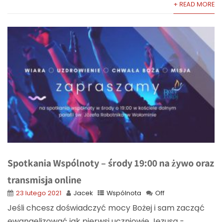
+ READ MORE
Spotkania Wspólnoty – środy 19:00 na żywo oraz
transmisja online
23 lutego 2021
Jacek
Wspólnota
Off
Jeśli chcesz doświadczyć mocy Bożej i sam zacząć
ewangelizować jak pierwsi uczniowie Jezusa -