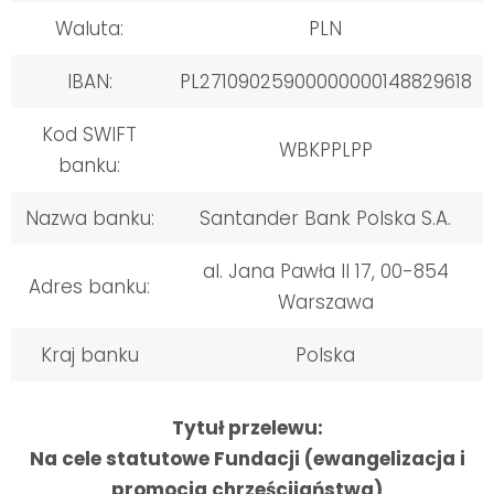
Waluta:
PLN
IBAN:
PL27109025900000000148829618
Kod SWIFT
WBKPPLPP
banku:
Nazwa banku:
Santander Bank Polska S.A.
al. Jana Pawła II 17, 00-854
Adres banku:
Warszawa
Kraj banku
Polska
Tytuł przelewu:
Na cele statutowe Fundacji (ewangelizacja i
promocja chrześcijaństwa)