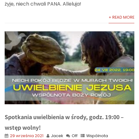
żyje, niech chwali PANA. Alleluja!
+ READ MORE
Spotkania uwielbienia w środy, godz. 19:00 –
wstęp wolny!
29 września 2021
Jacek
Off
Wspólnota