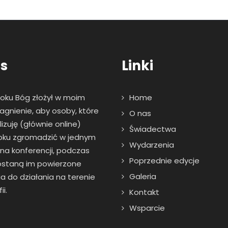
s
Linki
roku Bóg złożył w moim
Home
agnienie, aby osoby, które
O nas
zuję (głównie online)
Świadectwa
oku zgromadzić w jednym
Wydarzenia
 na konferencji, podczas
Poprzednie edycje
zostaną im powierzone
Galeria
a do działania na terenie
ii.
Kontakt
Wsparcie