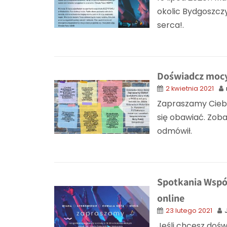
okolic Bydgoszczy
serca!.
Doświadcz mocy
2 kwietnia 2021
Zapraszamy Ciebie
się obawiać. Zob
odmówił.
Spotkania Wspól
online
23 lutego 2021
Jeśli chcesz doś