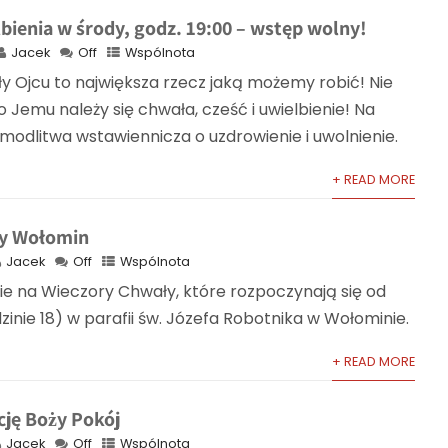
bienia w środy, godz. 19:00 – wstęp wolny!
Jacek
Off
Wspólnota
 Ojcu to największa rzecz jaką możemy robić! Nie
o Jemu należy się chwała, cześć i uwielbienie! Na
modlitwa wstawiennicza o uzdrowienie i uwolnienie.
+ READ MORE
ły Wołomin
Jacek
Off
Wspólnota
e na Wieczory Chwały, które rozpoczynają się od
dzinie 18) w parafii św. Józefa Robotnika w Wołominie.
+ READ MORE
cję Boży Pokój
Jacek
Off
Wspólnota