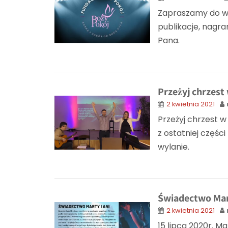
Zapraszamy do ws
publikacje, nagr
Pana.
Przeżyj chrzes
2 kwietnia 2021
Przeżyj chrzest w
z ostatniej częś
wylanie.
Świadectwo Mart
2 kwietnia 2021
15 lipca 2020r. M