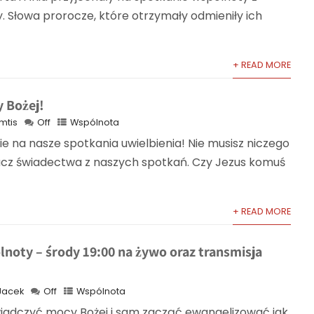
. Słowa prorocze, które otrzymały odmieniły ich
+ READ MORE
 Bożej!
mtis
Off
Wspólnota
 na nasze spotkania uwielbienia! Nie musisz niczego
acz świadectwa z naszych spotkań. Czy Jezus komuś
+ READ MORE
noty – środy 19:00 na żywo oraz transmisja
Jacek
Off
Wspólnota
wiadczyć mocy Bożej i sam zacząć ewangelizować jak