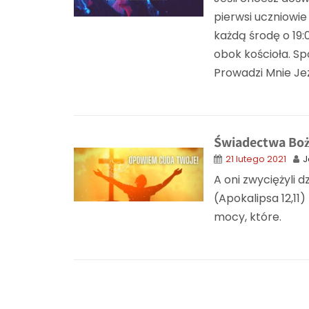
pierwsi uczniowi
każdą środę o 19:
obok kościoła. Sp
Prowadzi Mnie Jezu
Świadectwa Boż
21 lutego 2021
J
A oni zwyciężyli d
(Apokalipsa 12,1
mocy, które.