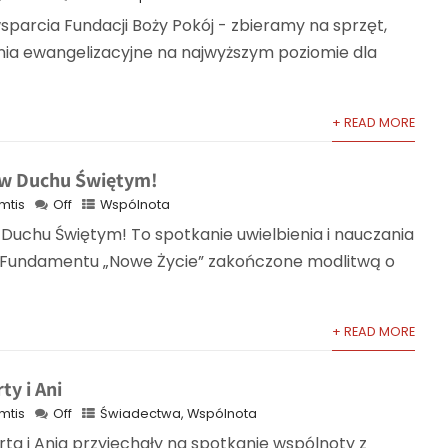
parcia Fundacji Boży Pokój - zbieramy na sprzęt,
ania ewangelizacyjne na najwyższym poziomie dla
+ READ MORE
t w Duchu Świętym!
mtis
Off
Wspólnota
 Duchu Świętym! To spotkanie uwielbienia i nauczania
ci Fundamentu „Nowe Życie” zakończone modlitwą o
+ READ MORE
y i Ani
mtis
Off
Świadectwa
,
Wspólnota
arta i Ania przyjechały na spotkanie wspólnoty z