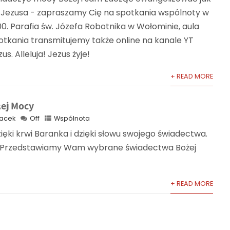
e Jezusa - zapraszamy Cię na spotkania wspólnoty w
00. Parafia św. Józefa Robotnika w Wołominie, aula
otkania transmitujemy także online na kanale YT
s. Alleluja! Jezus żyje!
+ READ MORE
ej Mocy
acek
Off
Wspólnota
zięki krwi Baranka i dzięki słowu swojego świadectwa.
1) Przedstawiamy Wam wybrane świadectwa Bożej
+ READ MORE