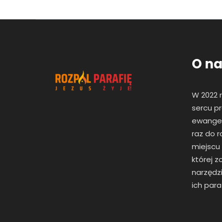
O na
W 2022 
sercu pr
ewangeli
raz
do r
miejscu
której 
narzędzi
ich paraf