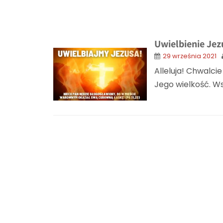
Uwielbienie Jez
29 września 2021
Alleluja! Chwalci
Jego wielkość. Wsz