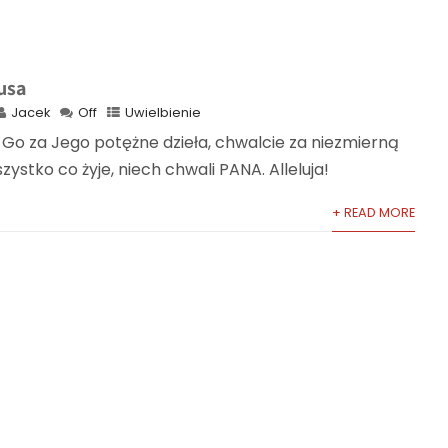
usa
Jacek
Off
Uwielbienie
e Go za Jego potężne dzieła, chwalcie za niezmierną
ystko co żyje, niech chwali PANA. Alleluja!
+ READ MORE