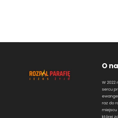
O na
W 2022 
sercu pr
ewangeli
raz
do r
miejscu
której 