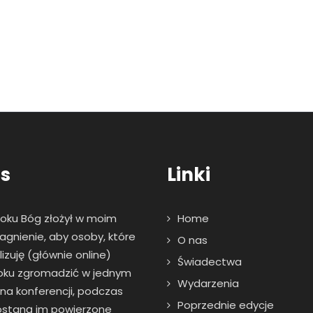
s
Linki
roku Bóg złożył w moim
Home
agnienie, aby osoby, które
O nas
zuję (głównie online)
Świadectwa
oku zgromadzić w jednym
Wydarzenia
 na konferencji, podczas
Poprzednie edycje
zostaną im powierzone