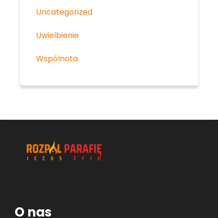
Uncategorized
Uwielbienie
Wspólnota
O nas