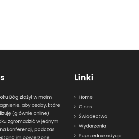
s
Linki
roku Bóg złożył w moim
Home
agnienie, aby osoby, które
O nas
zuję (głównie online)
Świadectwa
oku zgromadzić w jednym
Wydarzenia
 na konferencji, podczas
Poprzednie edycje
zostaną im powierzone