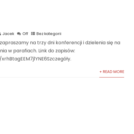
Jacek
Off
Bez kategorii
zapraszamy na trzy dni konferencji i dzielenia się na
a w parafiach. Link do zapisów:
e/xrhBtagEEM7j1YNE6Szczegóły.
+ READ MORE