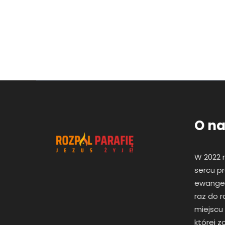
O na
W 2022 
sercu pr
ewangeli
raz
do r
miejscu
której 