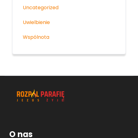
Uncategorized
Uwielbienie
Wspólnota
O nas