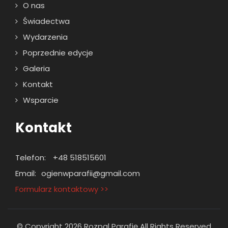
O nas
Świadectwa
Wydarzenia
Poprzednie edycje
Galeria
Kontakt
Wsparcie
Kontakt
Telefon:
+48 518515601
Email:
ogienwparafii@gmail.com
Formularz kontaktowy >>
© Copyright 2026 Rozpal Parafię All Rights Reserved