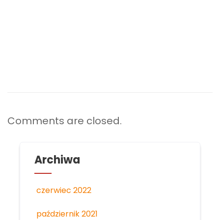
serca i płakałam. Doświadczałam obecności Ducha
św. i Jego miłości. Wierzę że owoce tych spotkań
objawią się w przyszłym czasie i że Bóg działa.
Comments are closed.
Archiwa
czerwiec 2022
październik 2021