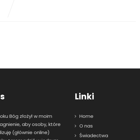
s
Linki
roku Bóg złożył w moim
Home
agnienie, aby osoby, które
O nas
zuję (głównie online)
Świadectwa