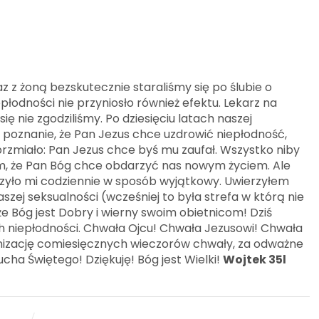
 z żoną bezskutecznie staraliśmy się po ślubie o
epłodności nie przyniosło również efektu. Lekarz na
ię nie zgodziliśmy. Po dziesięciu latach naszej
 poznanie, że Pan Jezus chce uzdrowić niepłodność,
rzmiało: Pan Jezus chce byś mu zaufał. Wszystko niby
em, że Pan Bóg chce obdarzyć nas nowym życiem. Ale
zyło mi codziennie w sposób wyjątkowy. Uwierzyłem
szej seksualności (wcześniej to była strefa w którą nie
e Bóg jest Dobry i wierny swoim obietnicom! Dziś
ch niepłodności. Chwała Ojcu! Chwała Jezusowi! Chwała
nizację comiesięcznych wieczorów chwały, za odważne
cha Świętego! Dziękuję! Bóg jest Wielki!
Wojtek 35l