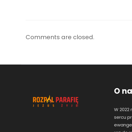
Comments are closed.
O na
W 2022 
sercu pr
ewangeli