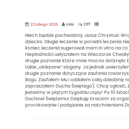
Off
22 lutego 2020
mtis
Niech będzie pochwalony Jezus Chrystus! Wraz
dziecko. Długie leczenie w poradni leczenia ni
koniec leczenia sugerował mam in vitro na co s
niepłodności usłyszałem na Wieczorze Chwały
drugie poznanie które mnie mocno dotknęło b
takie „oklepane” slogany. Ja jednak uwierzył
drugie poznanie dotyczące zaufania towarzys
Bogu. Zaufałem Mu i oddałem całą dziedzinę na
zapraszałem Ducha Świętego). Chcę ogłosić, ż
jesteśmy w piątym tygodniu ciąży! Po 10 lata
Duchowi Świętemu! Dziękuję braciom za orga
prorokowanie i podążanie za natchnieniami Du