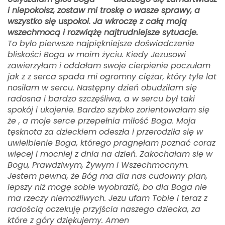
i niepokoisz, zostaw mi troskę o wasze sprawy, a
wszystko się uspokoi. Ja wkroczę z całą moją
wszechmocą i rozwiążę najtrudniejsze sytuacje.
To było pierwsze najpiękniejsze doświadczenie
bliskości Boga w moim życiu. Kiedy Jezusowi
zawierzyłam i oddałam swoje cierpienie poczułam
jak z z serca spada mi ogromny ciężar, który tyle lat
nosiłam w sercu. Następny dzień obudziłam się
radosna i bardzo szczęśliwa, a w sercu był taki
spokój i ukojenie. Bardzo szybko zorientowałam się
że , a moje serce przepełnia miłość Boga. Moja
tęsknota za dzieckiem odeszła i przerodziła się w
uwielbienie Boga, którego pragnęłam poznać coraz
więcej i mocniej z dnia na dzień. Zakochałam się w
Bogu, Prawdziwym, Żywym i Wszechmocnym.
Jestem pewna, że Bóg ma dla nas cudowny plan,
lepszy niż mogę sobie wyobrazić, bo dla Boga nie
ma rzeczy niemożliwych. Jezu ufam Tobie i teraz z
radością oczekuję przyjścia naszego dziecka, za
które z góry dziękujemy. Amen