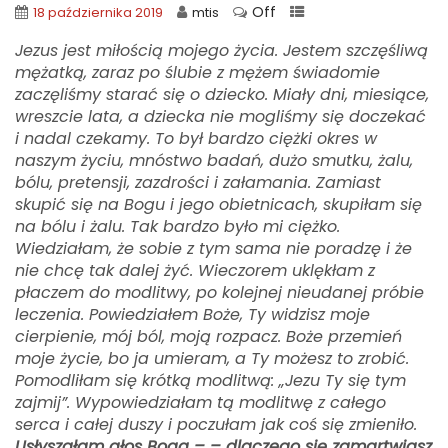
Off
18 października 2019
mtis
Jezus jest miłością mojego życia. Jestem szczęśliwą
mężatką, zaraz po ślubie z mężem świadomie
zaczęliśmy starać się o dziecko. Miały dni, miesiące,
wreszcie lata, a dziecka nie mogliśmy się doczekać
i nadal czekamy. To był bardzo ciężki okres w
naszym życiu, mnóstwo badań, dużo smutku, żalu,
bólu, pretensji, zazdrości i załamania. Zamiast
skupić się na Bogu i jego obietnicach, skupiłam się
na bólu i żalu. Tak bardzo było mi ciężko.
Wiedziałam, że sobie z tym sama nie poradzę i że
nie chcę tak dalej żyć. Wieczorem uklękłam z
płaczem do modlitwy, po kolejnej nieudanej próbie
leczenia. Powiedziałem Boże, Ty widzisz moje
cierpienie, mój ból, moją rozpacz. Boże przemień
moje życie, bo ja umieram, a Ty możesz to zrobić.
Pomodliłam się krótką modlitwą: „Jezu Ty się tym
zajmij”. Wypowiedziałam tą modlitwę z całego
serca i całej duszy i poczułam jak coś się zmieniło.
Usłyszałam głos Boga – – dlaczego się zamartwiasz