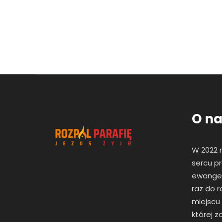
O na
W 2022 
sercu pr
ewangeli
raz
do r
miejscu
której 