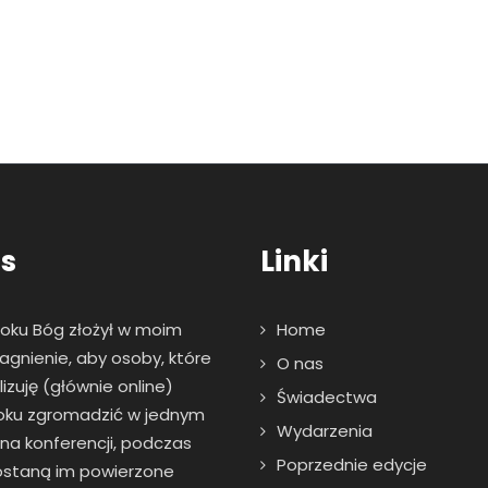
s
Linki
roku Bóg złożył w moim
Home
agnienie, aby osoby, które
O nas
zuję (głównie online)
Świadectwa
oku zgromadzić w jednym
Wydarzenia
 na konferencji, podczas
Poprzednie edycje
zostaną im powierzone