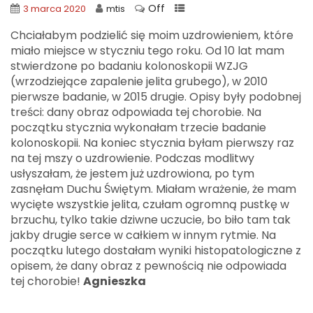
Off
3 marca 2020
mtis
Chciałabym podzielić się moim uzdrowieniem, które
miało miejsce w styczniu tego roku. Od 10 lat mam
stwierdzone po badaniu kolonoskopii WZJG
(wrzodziejące zapalenie jelita grubego), w 2010
pierwsze badanie, w 2015 drugie. Opisy były podobnej
treści: dany obraz odpowiada tej chorobie. Na
początku stycznia wykonałam trzecie badanie
kolonoskopii. Na koniec stycznia byłam pierwszy raz
na tej mszy o uzdrowienie. Podczas modlitwy
usłyszałam, że jestem już uzdrowiona, po tym
zasnęłam Duchu Świętym. Miałam wrażenie, że mam
wycięte wszystkie jelita, czułam ogromną pustkę w
brzuchu, tylko takie dziwne uczucie, bo biło tam tak
jakby drugie serce w całkiem w innym rytmie. Na
początku lutego dostałam wyniki histopatologiczne z
opisem, że dany obraz z pewnością nie odpowiada
tej chorobie!
Agnieszka