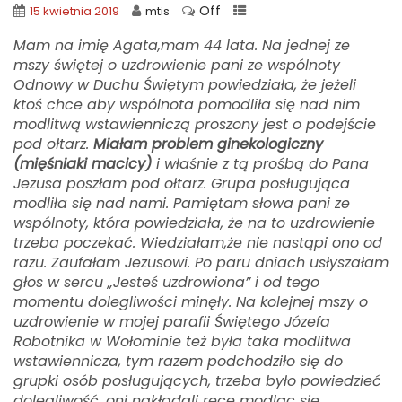
Off
15 kwietnia 2019
mtis
Mam na imię Agata,mam 44 lata. Na jednej ze
mszy świętej o uzdrowienie pani ze wspólnoty
Odnowy w Duchu Świętym powiedziała, że jeżeli
ktoś chce aby wspólnota pomodliła się nad nim
modlitwą wstawienniczą proszony jest o podejście
pod ołtarz.
Miałam problem ginekologiczny
(mięśniaki macicy)
i właśnie z tą prośbą do Pana
Jezusa poszłam pod ołtarz. Grupa posługująca
modliła się nad nami. Pamiętam słowa pani ze
wspólnoty, która powiedziała, że na to uzdrowienie
trzeba poczekać. Wiedziałam,że nie nastąpi ono od
razu. Zaufałam Jezusowi. Po paru dniach usłyszałam
głos w sercu „Jesteś uzdrowiona” i od tego
momentu dolegliwości minęły. Na kolejnej mszy o
uzdrowienie w mojej parafii Świętego Józefa
Robotnika w Wołominie też była taka modlitwa
wstawiennicza, tym razem podchodziło się do
grupki osób posługujących, trzeba było powiedzieć
dolegliwość, oni nakładali ręce modląc się